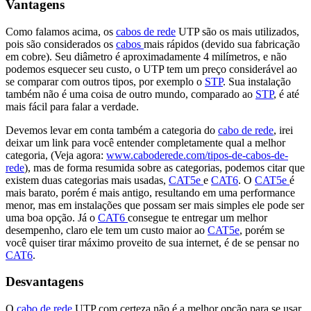
Vantagens
Como falamos acima, os
cabos de rede
UTP são os mais utilizados,
pois são considerados os
cabos
mais rápidos (devido sua fabricação
em cobre). Seu diâmetro é aproximadamente 4 milímetros, e não
podemos esquecer seu custo, o UTP tem um preço considerável ao
se comparar com outros tipos, por exemplo o
STP
. Sua instalação
também não é uma coisa de outro mundo, comparado ao
STP
, é até
mais fácil para falar a verdade.
Devemos levar em conta também a categoria do
cabo de rede
, irei
deixar um link para você entender completamente qual a melhor
categoria, (Veja agora:
www.caboderede.com/tipos-de-cabos-de-
rede
), mas de forma resumida sobre as categorias, podemos citar que
existem duas categorias mais usadas,
CAT5e
e
CAT6
. O
CAT5e
é
mais barato, porém é mais antigo, resultando em uma performance
menor, mas em instalações que possam ser mais simples ele pode ser
uma boa opção. Já o
CAT6
consegue te entregar um melhor
desempenho, claro ele tem um custo maior ao
CAT5e
, porém se
você quiser tirar máximo proveito de sua internet, é de se pensar no
CAT6
.
Desvantagens
O
cabo de rede
UTP com certeza não é a melhor opção para se usar