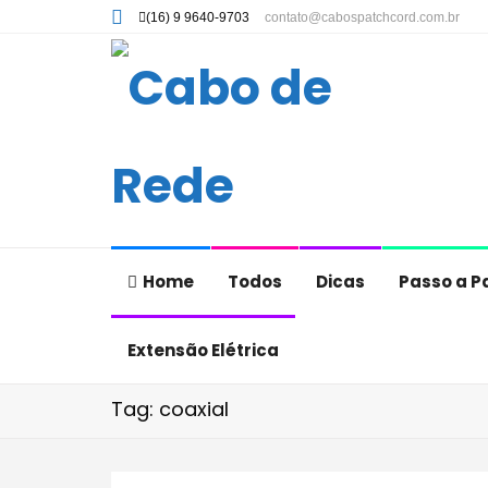
(16) 9 9640-9703
contato@cabospatchcord.com.br
Home
Todos
Dicas
Passo a P
Extensão Elétrica
Tag: coaxial