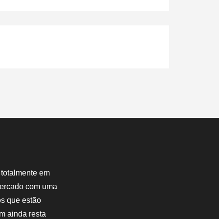
 totalmente em
 mercado com uma
os que estão
m ainda resta