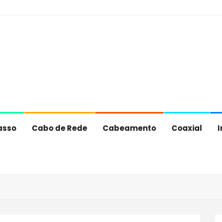
asso
Cabo de Rede
Cabeamento
Coaxial
I