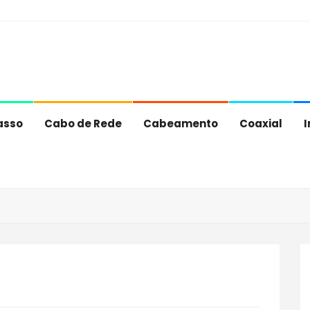
asso
Cabo de Rede
Cabeamento
Coaxial
I