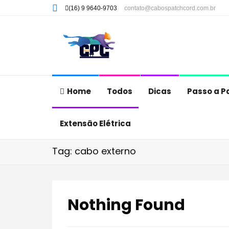
(16) 9 9640-9703
contato@cabospatchcord.com.br
Home
Todos
Dicas
Passo a P
Extensão Elétrica
Tag: cabo externo
Nothing Found